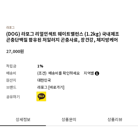
라포그
(DOG) 라포그 리얼인섹트 웨이트밸런스 (1.2kg) 국내제조
곤충단백질 함유된 저알러지 곤충사료, 장건강, 체지방케어
27,000
원
적립금
1%
배송비
(조건)
배송비를 확인하세요
지역별
원산지
대한민국
브랜드
라포그
[바로가기]
공유하기
상세정보
상품문의
상품리뷰