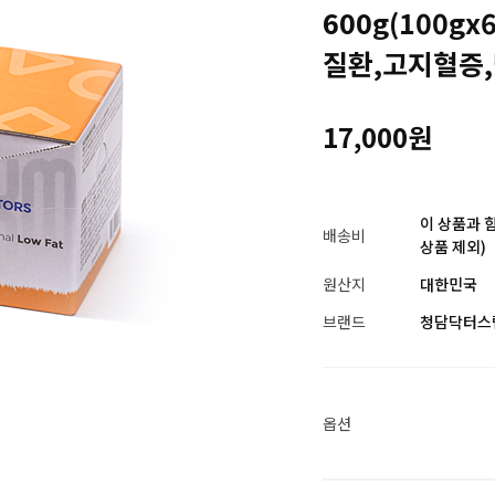
600g(100g
질환,고지혈증
17,000원
이 상품과 
배송비
상품 제외)
원산지
대한민국
브랜드
청담닥터스
옵션