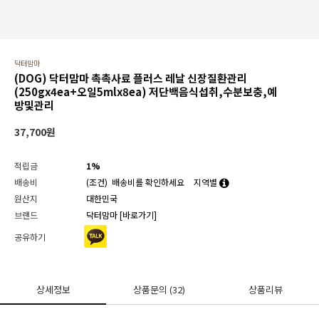
닥터맘마
(DOG) 닥터맘마 촉촉사료 플러스 레날 신장질환관리
(250gx4ea+오일5mlx8ea) 저단백음식섭취,수분보충,예
방및관리
37,700
원
적립금
1%
배송비
(조건)
배송비를 확인하세요
지역별
원산지
대한민국
브랜드
닥터맘마
[바로가기]
공유하기
상세정보
상품문의
(32)
상품리뷰