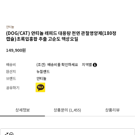
안티놀
(DOG/CAT) 안티놀 래피드 대용량 천연 관절영양제(180정
캡슐)초록입홍합 추출 고순도 액상오일
149,900
원
배송비
(조건)
배송비를 확인하세요
지역별
원산지
뉴질랜드
브랜드
안티놀
공유하기
상세정보
상품문의
(1,455)
상품리뷰