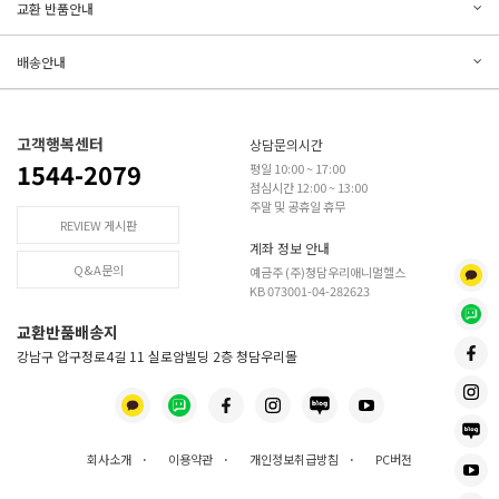
문의하기
리뷰쓰기
교환 반품안내
등록된 문의가 없습니다.
등록된 리뷰가 없습니다.
배송안내
고객행복센터
상담문의시간
1544-2079
평일 10:00 ~ 17:00
점심시간 12:00 ~ 13:00
주말 및 공휴일 휴무
REVIEW 게시판
계좌 정보 안내
Q&A문의
예금주 (주)청담우리애니멀헬스
KB 073001-04-282623
교환반품배송지
강남구 압구정로4길 11 실로암빌딩 2층 청담우리몰
회사소개
·
이용약관
·
개인정보취급방침
·
PC버전