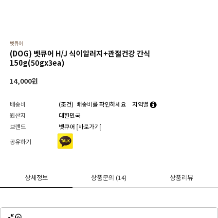
벳큐어
(DOG) 벳큐어 H/J 식이알러지+관절건강 간식
150g(50gx3ea)
14,000
원
배송비
(조건)
배송비를 확인하세요
지역별
원산지
대한민국
브랜드
벳큐어
[바로가기]
공유하기
상세정보
상품문의
(14)
상품리뷰