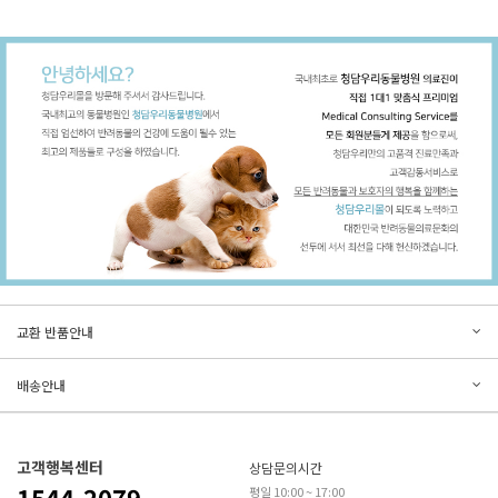
문의하기
리뷰쓰기
교환 반품안내
등록된 문의가 없습니다.
등록된 리뷰가 없습니다.
배송안내
고객행복센터
상담문의시간
1544-2079
평일 10:00 ~ 17:00