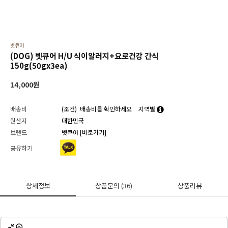
벳큐어
(DOG) 벳큐어 H/U 식이알러지+요로건강 간식
150g(50gx3ea)
14,000
원
배송비
(조건)
배송비를 확인하세요
지역별
원산지
대한민국
브랜드
벳큐어
[바로가기]
공유하기
상세정보
상품문의
(36)
상품리뷰