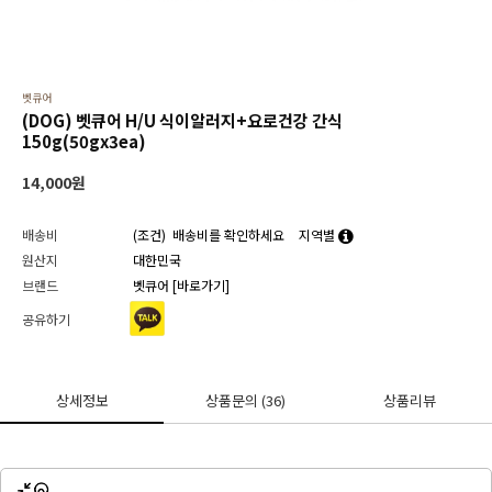
벳큐어
(DOG) 벳큐어 H/U 식이알러지+요로건강 간식
150g(50gx3ea)
14,000
원
배송비
(조건)
배송비를 확인하세요
지역별
원산지
대한민국
브랜드
벳큐어
[바로가기]
공유하기
상세정보
상품문의
(36)
상품리뷰