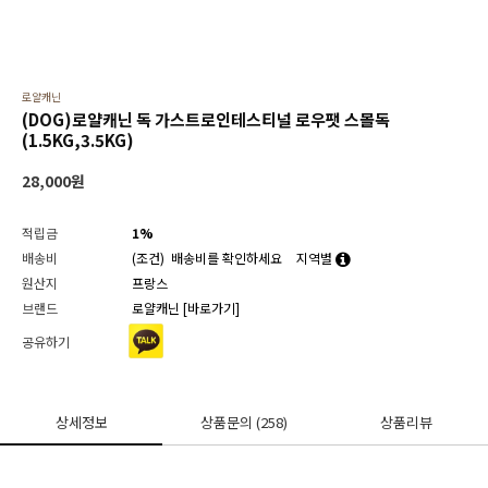
로얄캐닌
(DOG)로얄캐닌 독 가스트로인테스티널 로우팻 스몰독
(1.5KG,3.5KG)
28,000
원
적립금
1%
배송비
(조건)
배송비를 확인하세요
지역별
원산지
프랑스
브랜드
로얄캐닌
[바로가기]
공유하기
상세정보
상품문의
(258)
상품리뷰