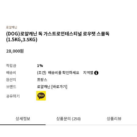
로얄캐닌
(DOG)로얄캐닌 독 가스트로인테스티널 로우팻 스몰독
(1.5KG,3.5KG)
28,000
원
적립금
1%
배송비
(조건)
배송비를 확인하세요
지역별
원산지
프랑스
브랜드
로얄캐닌
[바로가기]
공유하기
상세정보
상품문의
(258)
상품리뷰