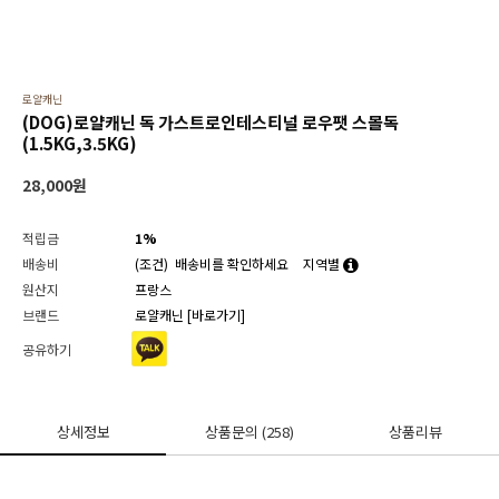
로얄캐닌
(DOG)로얄캐닌 독 가스트로인테스티널 로우팻 스몰독
(1.5KG,3.5KG)
28,000
원
적립금
1%
배송비
(조건)
배송비를 확인하세요
지역별
원산지
프랑스
브랜드
로얄캐닌
[바로가기]
공유하기
상세정보
상품문의
(258)
상품리뷰