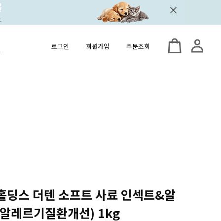
로그인
회원가입
주문조회
러홀딩스 더텐 소프트 사료 인섹트&알
알레르기질환개선) 1kg