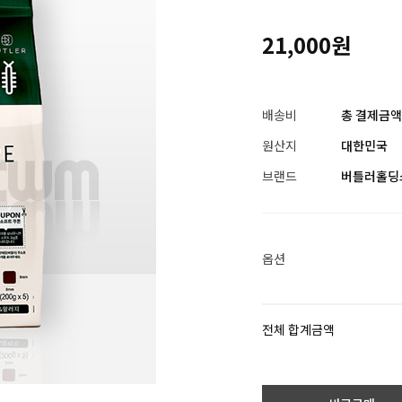
21,000원
배송비
총 결제금액이
원산지
대한민국
브랜드
버틀러홀딩
옵션
전체 합계금액