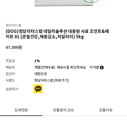
청담닥터스랩
(DOG)청담닥터스랩 데일리솔루션 대용량 사료 조인트&웨
이트 01 (관절건강,체중감소,저알러지) 5kg
67,000
원
적립금
1%
배송비
개별(전체무료)
배송비를 확인하세요
지역별
원산지
대한민국
브랜드
청담닥터스랩
[바로가기]
공유하기
상세정보
상품문의
(50)
상품리뷰