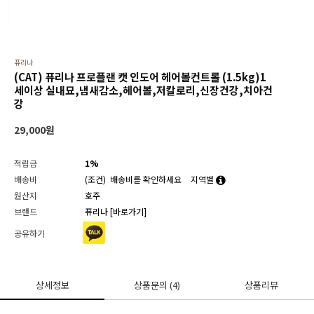
퓨리나
(CAT) 퓨리나 프로플랜 캣 인도어 헤어볼컨트롤 (1.5kg)1
세이상 실내묘,냄새감소,헤어볼,저칼로리,신장건강,치아건
강
29,000
원
적립금
1%
배송비
(조건)
배송비를 확인하세요
지역별
원산지
호주
브랜드
퓨리나
[바로가기]
공유하기
상세정보
상품문의
(4)
상품리뷰