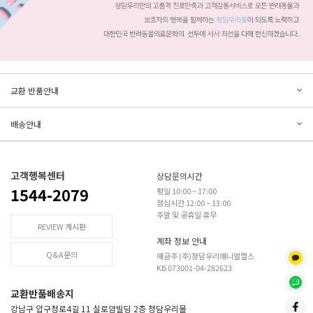
문의하기
리뷰쓰기
교환 반품안내
등록된 문의가 없습니다.
등록된 리뷰가 없습니다.
배송안내
고객행복센터
상담문의시간
1544-2079
평일 10:00 ~ 17:00
점심시간 12:00 ~ 13:00
주말 및 공휴일 휴무
REVIEW 게시판
계좌 정보 안내
Q&A문의
예금주 (주)청담우리애니멀헬스
KB 073001-04-282623
교환반품배송지
강남구 압구정로4길 11 실로암빌딩 2층 청담우리몰