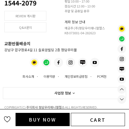
1544-2079
평일 10:00 ~ 17:00
점심시간 12:00 ~ 13:00
주말 및 공휴일 휴무
REVIEW 게시판
계좌 정보 안내
Q&A문의
예금주 (주)청담우리애니멀헬스
KB 073001-04-282623
교환반품배송지
강남구 압구정로4길 11 실로암빌딩 2층 청담우리몰
회사소개
·
이용약관
·
개인정보취급방침
·
PC버전
사업장 정보
COPYRIGHT(C)
주식회사 청담우리애니멀헬스
ALL RIGHTS RESERVED.
BUY NOW
CART