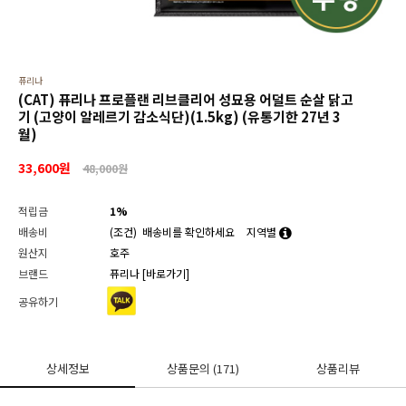
퓨리나
(CAT) 퓨리나 프로플랜 리브클리어 성묘용 어덜트 순살 닭고
기 (고양이 알레르기 감소식단)(1.5kg) (유통기한 27년 3
월)
33,600
원
48,000원
적립금
1%
배송비
(조건)
배송비를 확인하세요
지역별
원산지
호주
브랜드
퓨리나
[바로가기]
공유하기
상세정보
상품문의
(171)
상품리뷰