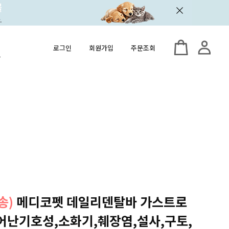
로그인
회원가입
주문조회
송)
메디코펫 데일리덴탈바 가스트로
어난기호성,소화기,췌장염,설사,구토,