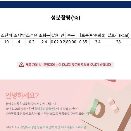
성분함량(%)
조단백
조지방
조섬유
조회분
칼슘
인
수분
나트륨
탄수화물
칼로리(kcal)
10
4
0.2
2.4
0.02
0.2
80.00
0.35
3.4
28