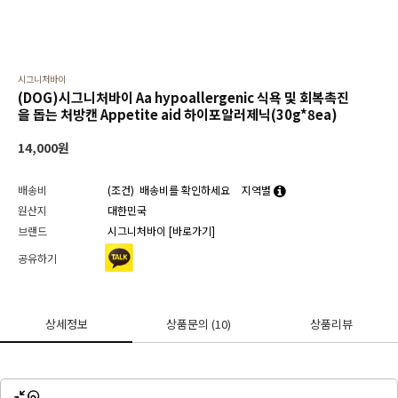
시그니처바이
(DOG)시그니처바이 Aa hypoallergenic 식욕 및 회복촉진
을 돕는 처방캔 Appetite aid 하이포알러제닉(30g*8ea)
14,000
원
배송비
(조건)
배송비를 확인하세요
지역별
원산지
대한민국
브랜드
시그니처바이
[바로가기]
공유하기
상세정보
상품문의
(10)
상품리뷰