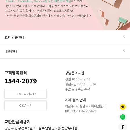
문의하기
리뷰쓰기
교환 반품안내
등록된 문의가 없습니다.
등록된 리뷰가 없습니다.
배송안내
고객행복센터
상담문의시간
1544-2079
평일 10:00 ~ 17:00
점심시간 12:00 ~ 13:00
주말 및 공휴일 휴무
REVIEW 게시판
계좌 정보 안내
Q&A문의
예금주 (주)청담우리애니멀헬스
KB 073001-04-282623
교환반품배송지
강남구 압구정로4길 11 실로암빌딩 2층 청담우리몰