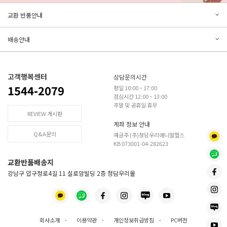
문의하기
리뷰쓰기
교환 반품안내
등록된 문의가 없습니다.
등록된 리뷰가 없습니다.
배송안내
고객행복센터
상담문의시간
1544-2079
평일 10:00 ~ 17:00
점심시간 12:00 ~ 13:00
주말 및 공휴일 휴무
REVIEW 게시판
계좌 정보 안내
Q&A문의
예금주 (주)청담우리애니멀헬스
KB 073001-04-282623
교환반품배송지
강남구 압구정로4길 11 실로암빌딩 2층 청담우리몰
회사소개
·
이용약관
·
개인정보취급방침
·
PC버전