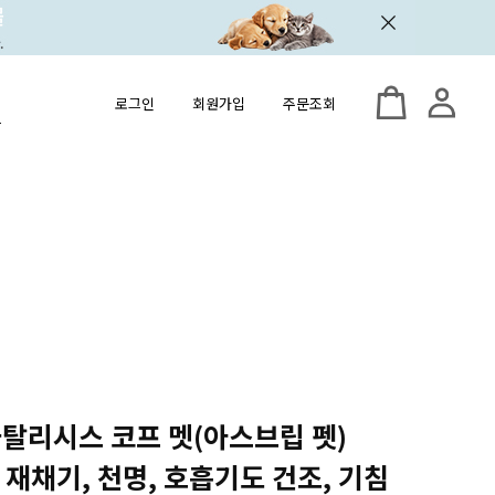
로그인
회원가입
주문조회
 카탈리시스 코프 멧(아스브립 펫)
물, 재채기, 천명, 호흡기도 건조, 기침