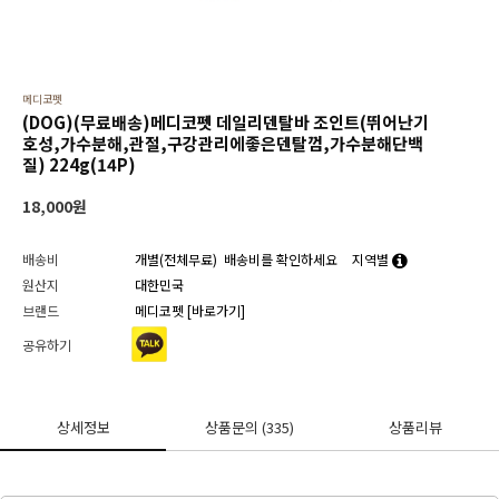
메디코펫
(DOG)(무료배송)메디코펫 데일리덴탈바 조인트(뛰어난기
호성,가수분해,관절,구강관리에좋은덴탈껌,가수분해단백
질) 224g(14P)
18,000
원
배송비
개별(전체무료)
배송비를 확인하세요
지역별
원산지
대한민국
브랜드
메디코펫
[바로가기]
공유하기
상세정보
상품문의
(335)
상품리뷰