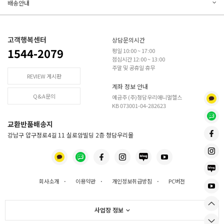
배송안내
고객행복센터
상담문의시간
1544-2079
평일 10:00 ~ 17:00
점심시간 12:00 ~ 13:00
주말 및 공휴일 휴무
REVIEW 게시판
계좌 정보 안내
Q&A문의
예금주 (주)청담우리애니멀헬스
KB 073001-04-282623
교환반품배송지
강남구 압구정로4길 11 실로암빌딩 2층 청담우리몰
회사소개
·
이용약관
·
개인정보취급방침
·
PC버전
사업장 정보