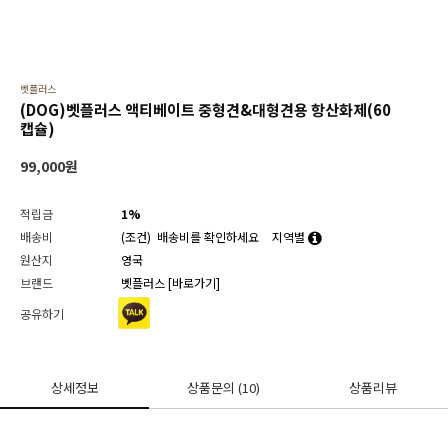
벳플러스
(DOG)벳플러스 액티베이트 중형견&대형견용 항산화제(60
캡슐)
99,000
원
적립금
1%
배송비
(조건)
배송비를 확인하세요
지역별
원산지
영국
브랜드
벳플러스
[바로가기]
공유하기
상세정보
상품문의
(10)
상품리뷰