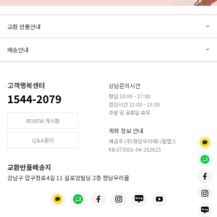
문의하기
리뷰쓰기
교환 반품안내
등록된 문의가 없습니다.
등록된 리뷰가 없습니다.
배송안내
고객행복센터
상담문의시간
1544-2079
평일 10:00 ~ 17:00
점심시간 12:00 ~ 13:00
주말 및 공휴일 휴무
REVIEW 게시판
계좌 정보 안내
Q&A문의
예금주 (주)청담우리애니멀헬스
KB 073001-04-282623
교환반품배송지
강남구 압구정로4길 11 실로암빌딩 2층 청담우리몰