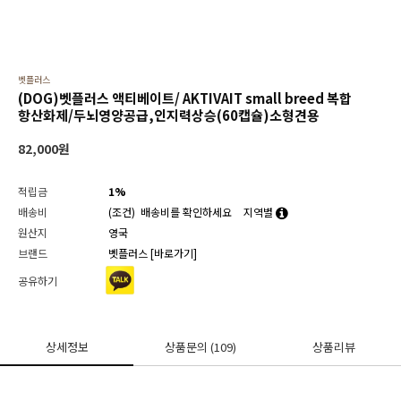
벳플러스
(DOG)벳플러스 액티베이트/ AKTIVAIT small breed 복합
항산화제/두뇌영양공급,인지력상승(60캡슐)소형견용
82,000
원
적립금
1%
배송비
(조건)
배송비를 확인하세요
지역별
원산지
영국
브랜드
벳플러스
[바로가기]
공유하기
상세정보
상품문의
(109)
상품리뷰