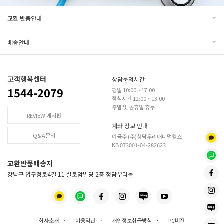
문의하기
리뷰쓰기
교환 반품안내
등록된 문의가 없습니다.
등록된 리뷰가 없습니다.
배송안내
고객행복센터
상담문의시간
1544-2079
평일 10:00 ~ 17:00
점심시간 12:00 ~ 13:00
주말 및 공휴일 휴무
REVIEW 게시판
계좌 정보 안내
Q&A문의
예금주 (주)청담우리애니멀헬스
KB 073001-04-282623
교환반품배송지
강남구 압구정로4길 11 실로암빌딩 2층 청담우리몰
회사소개
·
이용약관
·
개인정보취급방침
·
PC버전