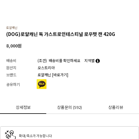
로얄캐닌
(DOG)로얄캐닌 독 가스트로인테스티널 로우팻 캔 420G
8,000
원
배송비
(조건)
배송비를 확인하세요
지역별
원산지
오스트리아
브랜드
로얄캐닌
[바로가기]
공유하기
상세정보
상품문의
(592)
상품리뷰
확대/축소가 가능합니다