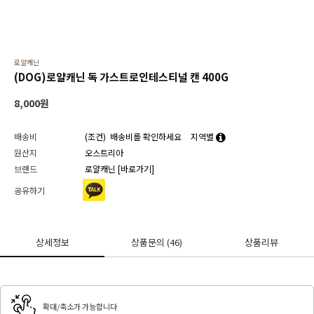
로얄캐닌
(DOG)로얄캐닌 독 가스트로인테스티널 캔 400G
8,000
원
배송비
(조건)
배송비를 확인하세요
지역별
원산지
오스트리아
브랜드
로얄캐닌
[바로가기]
공유하기
상세정보
상품문의
(46)
상품리뷰
확대/축소가 가능합니다