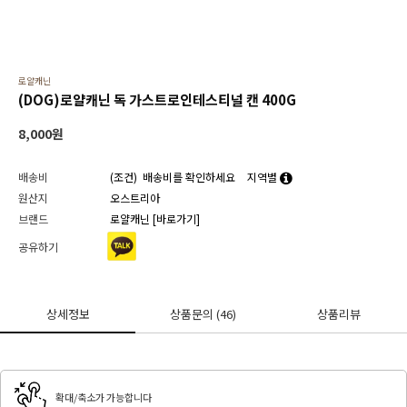
로얄캐닌
(DOG)로얄캐닌 독 가스트로인테스티널 캔 400G
8,000
원
배송비
(조건)
배송비를 확인하세요
지역별
원산지
오스트리아
브랜드
로얄캐닌
[바로가기]
공유하기
상세정보
상품문의
(46)
상품리뷰
확대/축소가 가능합니다