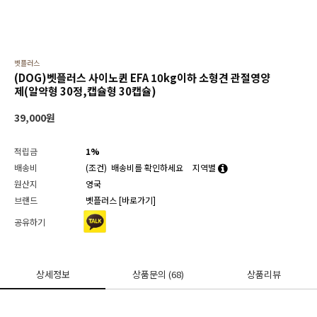
벳플러스
(DOG)벳플러스 사이노퀸 EFA 10kg이하 소형견 관절영양
제(알약형 30정,캡슐형 30캡슐)
39,000
원
적립금
1%
배송비
(조건)
배송비를 확인하세요
지역별
원산지
영국
브랜드
벳플러스
[바로가기]
공유하기
상세정보
상품문의
(68)
상품리뷰