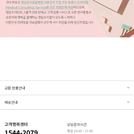
문의하기
리뷰쓰기
교환 반품안내
등록된 문의가 없습니다.
등록된 리뷰가 없습니다.
배송안내
고객행복센터
상담문의시간
1544-2079
평일 10:00 ~ 17:00