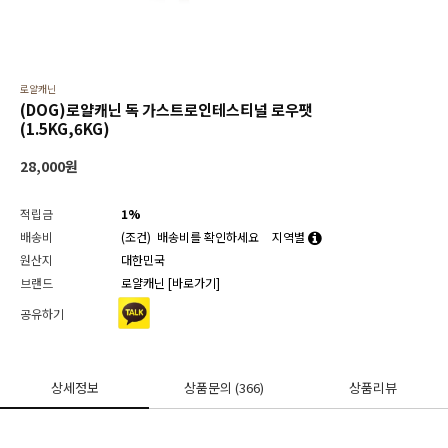
로얄캐닌
(DOG)로얄캐닌 독 가스트로인테스티널 로우팻
(1.5KG,6KG)
28,000
원
적립금
1%
배송비
(조건)
배송비를 확인하세요
지역별
원산지
대한민국
브랜드
로얄캐닌
[바로가기]
공유하기
상세정보
상품문의
(366)
상품리뷰