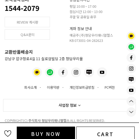
1544-2079
평일 10:00 ~ 17:00
점심시간 12:00 ~ 13:00
주말 및 공휴일 휴무
REVIEW 게시판
계좌 정보 안내
Q&A문의
예금주 (주)청담우리애니멀헬스
KB 073001-04-282623
교환반품배송지
강남구 압구정로4길 11 실로암빌딩 2층 청담우리몰
회사소개
·
이용약관
·
개인정보취급방침
·
PC버전
사업장 정보
COPYRIGHT(C)
주식회사 청담우리애니멀헬스
ALL RIGHTS RESERVED.
BUY NOW
CART