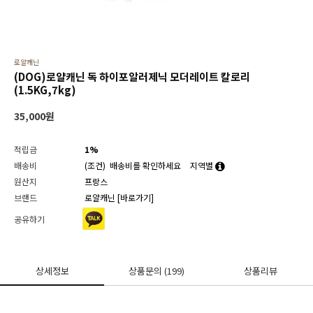
로얄캐닌
(DOG)로얄캐닌 독 하이포알러제닉 모더레이트 칼로리
(1.5KG,7kg)
35,000
원
적립금
1%
배송비
(조건)
배송비를 확인하세요
지역별
원산지
프랑스
브랜드
로얄캐닌
[바로가기]
공유하기
상세정보
상품문의
(199)
상품리뷰