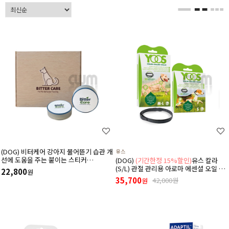
(DOG) 비터케어 강아지 물어뜯기 습관 개
유스
선에 도움을 주는 붙이는 스티커
(DOG)
(기간한정 15%할인)
유스 칼라
(5M/10M)
(S/L) 관절 관리용 아로마 에센셜 오일 목
22,800
원
걸이
35,700
42,000원
원