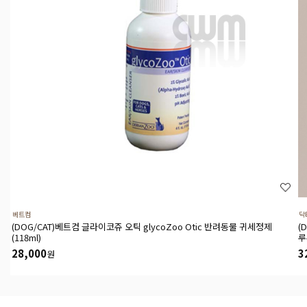
베트컴
닥
(DOG/CAT)베트컴 글라이코쥬 오틱 glycoZoo Otic 반려동물 귀세정제
(
(118ml)
루
28,000
3
원