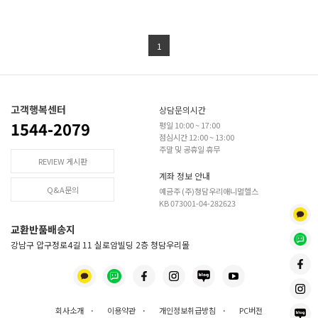
1
고객행복센터
상담문의시간
1544-2079
평일 10:00 ~ 17:00
점심시간 12:00 ~ 13:00
주말 및 공휴일 휴무
REVIEW 게시판
계좌 정보 안내
Q&A문의
예금주 (주)청담우리애니멀헬스
KB 073001-04-282623
교환반품배송지
강남구 압구정로4길 11 실로암빌딩 2층 청담우리몰
회사소개
·
이용약관
·
개인정보취급방침
·
PC버전