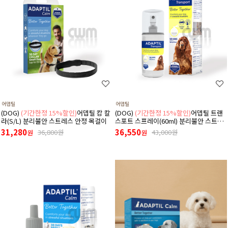
어뎁틸
어뎁틸
(DOG)
(기간한정 15%할인)
어뎁틸 캄 칼
(DOG)
(기간한정 15%할인)
어뎁틸 트랜
라(S/L) 분리불안 스트레스 안정 목걸이
스포트 스프레이(60ml) 분리불안 스트레
스 안정 스프레이
31,280
36,550
36,800원
43,000원
원
원