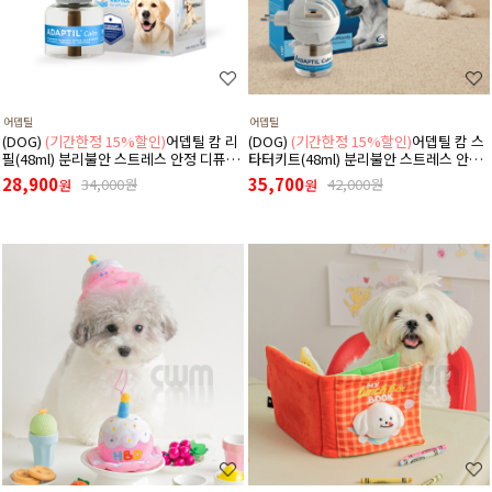
어뎁틸
어뎁틸
(DOG)
(기간한정 15%할인)
어뎁틸 캄 리
(DOG)
(기간한정 15%할인)
어뎁틸 캄 스
필(48ml) 분리불안 스트레스 안정 디퓨저
타터키트(48ml) 분리불안 스트레스 안정
리필용
디퓨저 (리필+본품(훈증기)구성)
28,900
35,700
34,000원
42,000원
원
원