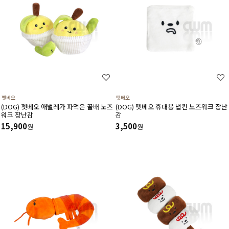
펫베오
펫베오
(DOG) 펫베오 애벌레가 파먹은 꿀배 노즈
(DOG) 펫베오 휴대용 냅킨 노즈워크 장난
워크 장난감
감
15,900
3,500
원
원