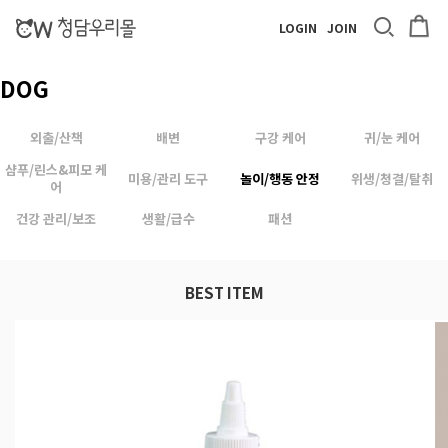
LOGIN
JOIN
DOG
외출/산책
배변
구강 케어
귀/눈 케어
샴푸/린스&피모 케
미용/관리 도구
놀이/행동 안정
위생/청결/탈취
어
건강 관리/보조
생활/급수
패션
BEST ITEM