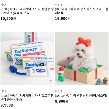
바잇미
바잇미
(DOG) 바잇미 파티케이크 모자 장난감 생
(DOG) 바잇미 마이 런치박스 노즈워크 플
일케이크 (삑삑/바스락)
레이북
10,900
19,900
원
원
바잇미
바잇미
(DOG) 바잇미 치카치카 치약 치실로프 장
(DOG)바잇미 리본 장난감 (삑삑/바스락)
난감 (삑삑/치실)
8,900
원
9,900
원