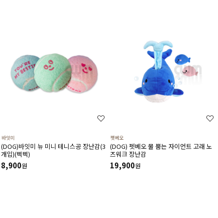
바잇미
펫베오
(DOG)바잇미 뉴 미니 테니스공 장난감(3
(DOG) 펫베오 물 뿜는 자이언트 고래 노
개입)(삑삑)
즈워크 장난감
8,900
19,900
원
원