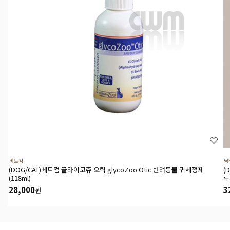
베트컴
닥
(DOG/CAT)베트컴 글라이코쥬 오틱 glycoZoo Otic 반려동물 귀세정제
(
(118ml)
루
28,000
3
원