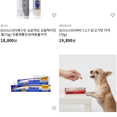
에스틴
버박코리아
(DOG/CAT)에스틴 오로자임 오랄하이진
(DOG/CAT)버박 C.E.T. 닭고기맛 치약
겔(70g) 잇몸에좋은반려동물치약
(70g)
18,000
19,800
원
원