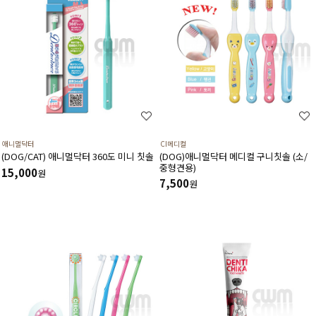
애니멀닥터
CI메디컬
(DOG/CAT) 애니멀닥터 360도 미니 칫솔
(DOG)애니멀닥터 메디컬 구니칫솔 (소/
중형견용)
15,000
원
7,500
원