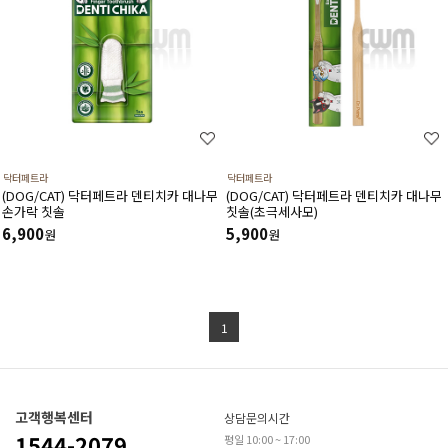
닥터페트라
닥터페트라
(DOG/CAT) 닥터페트라 덴티치카 대나무
(DOG/CAT) 닥터페트라 덴티치카 대나무
손가락 칫솔
칫솔(초극세사모)
6,900
5,900
원
원
1
고객행복센터
상담문의시간
1544-2079
평일 10:00 ~ 17:00