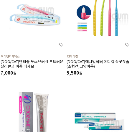
아이앤지메딕스
CI메디컬
(DOG/CAT)덴티솔 투스브러쉬 부드러운
(DOG/CAT)애니멀닥터 메디컬 송곳칫솔
실리콘과 이중 미세모
(소형견,고양이용)
7,000
5,500
원
원