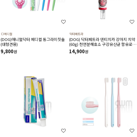
CI메디컬
닥터페트라
(DOG)애니멀닥터 메디컬 동그라미칫솔
(DOG) 닥터페트라 덴티치카 강아지 치약
(대형견용)
(60g) 천연분해효소 구강유산균 함유로
구강청결 충치 예방에 도움
9,800
14,900
원
원