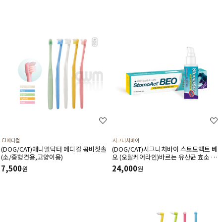
CI메디컬
시그니처바이
(DOG/CAT)애니멀닥터 메디컬 콤비칫솔
(DOG/CAT)시그니처바이 스토모액트 베
(소/중형견용,고양이용)
오 (오랄케어라인)바르는 유산균 효소 치
약90g
7,500
24,000
원
원