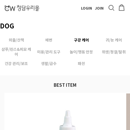
LOGIN
JOIN
DOG
외출/산책
배변
구강 케어
귀/눈 케어
샴푸/린스&피모 케
미용/관리 도구
놀이/행동 안정
위생/청결/탈취
어
건강 관리/보조
생활/급수
패션
BEST ITEM