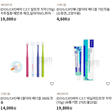
버박코리아
CI메디컬
(DOG/CAT)버박 C.E.T. 말트맛 치약 (70g)
(DOG/CAT)애니멀닥터 메디컬 기린칫솔
치주질환 예방과 개선,알러지NO,뛰어난
(소형견,고양이용)
기호성,우수한효과,곡물의고소한맛
19,000
4,600
원
원
CI메디컬
버박코리아
(DOG/CAT)애니멀닥터 메디컬 360도칫
(DOG/CAT)버박 C.E.T. 바닐라민트맛 치약
솔
(70g) (유통기한 27년1월23일)
14,000
19,800
원
원