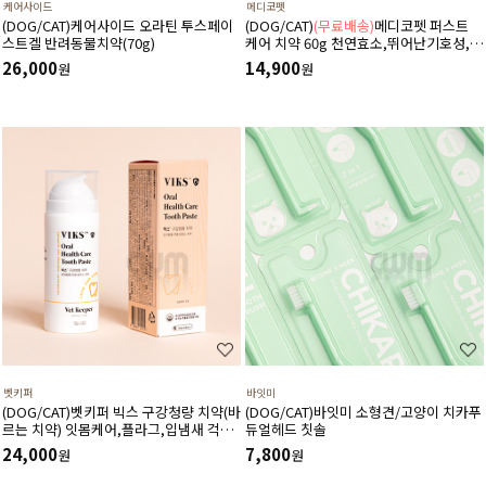
케어사이드
메디코펫
(DOG/CAT)케어사이드 오라틴 투스페이
(DOG/CAT)
(무료배송)
메디코펫 퍼스트
스트겔 반려동물치약(70g)
케어 치약 60g 천연효소,뛰어난기호성,노
화예방,구취제거,플라그억제,향균기능강
26,000
14,900
원
원
화
벳키퍼
바잇미
(DOG/CAT)벳키퍼 빅스 구강청량 치약(바
(DOG/CAT)바잇미 소형견/고양이 치카푸
르는 치약) 잇몸케어,플라그,입냄새 걱정
듀얼헤드 칫솔
까지 상쾌하게 (유통기한26년10월18일)
24,000
7,800
원
원