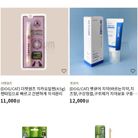
더펫원츠
벳큐어
(DOG/CAT) 더펫원츠 치카오일펜(4.5g)
(DOG/CAT) 벳큐어 치약(바르는치약,치
펜타입으로 빠르고 간편하게 치석관리
즈향,구강청결,구취제거 치아보호 구중청
량)70ml
11,000
12,000
원
원