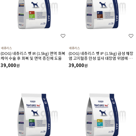
네츄리스
네츄리스
(DOG) 네츄리스 벳 IR (1.5kg) 면역 회복
(DOG) 네츄리스 벳 IP (1.5kg) 급성 췌장
케어 수술 후 회복 및 면역 증진에 도움
염 고지혈증 만성 설사 대장염 위염에 도
움
39,000
39,000
원
원