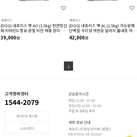
네츄리스
네츄리스
(DOG) 네츄리스 벳 AO (1.5kg) 천연항산
(DOG) 네츄리스 벳 AL (1.5kg) 가수분해
화 비타민D 함유 관절 비만 체중 관리 및
단백질 식이성 역반응 알러지 불내증 아토
치아 건강에 도움
피 피부염에 도움(유통기한27년1월1일)
39,000
42,000
원
원
1
고객행복센터
상담문의시간
1544-2079
평일 10:00 ~ 17:00
점심시간 12:00 ~ 13:00
주말 및 공휴일 휴무
REVIEW 게시판
계좌 정보 안내
Q&A문의
예금주 (주)청담우리애니멀헬스
KB 073001-04-282623