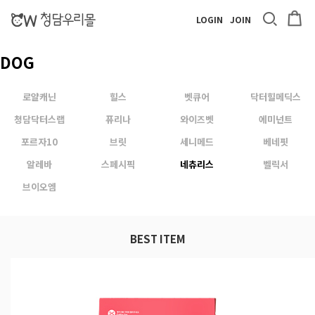
LOGIN
JOIN
DOG
로얄캐닌
힐스
벳큐어
닥터힐메딕스
청담닥터스랩
퓨리나
와이즈벳
에미넌트
포르자10
브릿
세니메드
베네핏
알레바
스페시픽
네츄리스
벨릭서
브이오엠
BEST ITEM