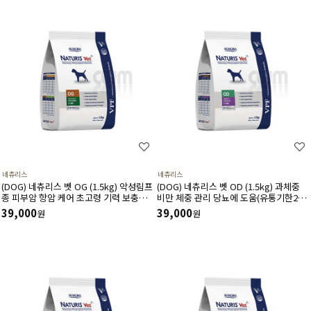
네츄리스
네츄리스
(DOG) 네츄리스 벳 OG (1.5kg) 악성림프
(DOG) 네츄리스 벳 OD (1.5kg) 과체중
종 피부암 항암 케어 초고령 기력 보충에
비만 체중 관리 당뇨에 도움(유통기한26
도움
년12월31일)
39,000
39,000
원
원