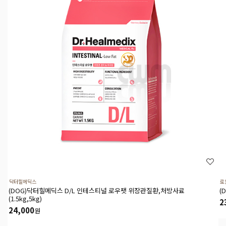
닥터힐메딕스
로
(DOG)닥터힐메딕스 D/L 인테스티널 로우팻 위장관질환,처방사료
(
(1.5kg,5kg)
2
24,000
원