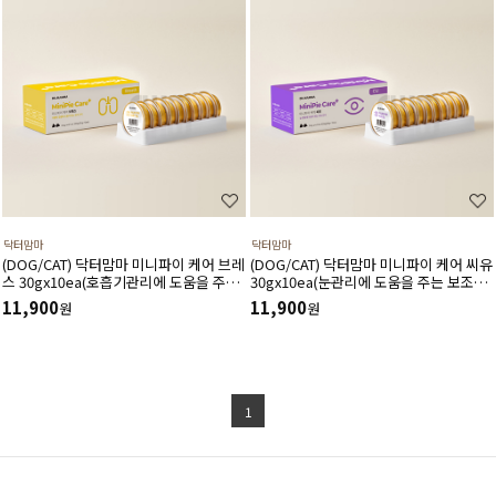
닥터맘마
닥터맘마
(DOG/CAT) 닥터맘마 미니파이 케어 브레
(DOG/CAT) 닥터맘마 미니파이 케어 씨유
스 30gx10ea(호흡기관리에 도움을 주는
30gx10ea(눈관리에 도움을 주는 보조간
보조간식)항알러지,면역력,기침완화에도
식)루테인,지아잔틴,눈물분비개선
11,900
11,900
원
원
움
1