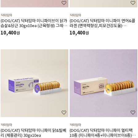
닥터맘마
닥터맘마
(DOG/CAT) 닥터맘마 미니파이브이 닭가
(DOG/CAT) 닥터맘마 미니파이 연어&콜
슴살&당근 30gx10ea (근육형성) 그레인
라겐 (면역력향상,피모건강도움)
프리,신선한원료,소화잘되는텍스쳐,저자
30gx10ea
10,400
10,400
원
원
극&저칼로리
닥터맘마
닥터맘마
(DOG/CAT) 닥터맘마 미니파이 닭&빌베
(DOG/CAT) 닥터맘마 미니파이 멀티팩
리 (체중관리) 30gx10ea
10종 (미니파이4종+미니파이브이6종)