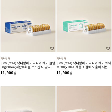
닥터맘마
닥터맘마
(DOG/CAT) 닥터맘마 미니파이 케어 클램
(DOG/CAT) 닥터맘마 미니파이 케어 웨이
30gx10ea(저탄수화물 보조간식,당뇨관
트 30gx10ea(체중 조절에 도움이 되는 보
리에도움)
조간식)
11,900
11,900
원
원