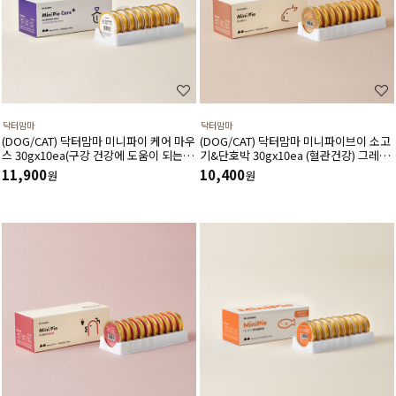
닥터맘마
닥터맘마
(DOG/CAT) 닥터맘마 미니파이 케어 마우
(DOG/CAT) 닥터맘마 미니파이브이 소고
스 30gx10ea(구강 건강에 도움이 되는 보
기&단호박 30gx10ea (혈관건강) 그레인
조간식)
프리,신선한원료,소화잘되는텍스쳐,저자
11,900
10,400
원
원
극&저칼로리