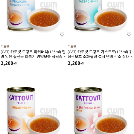
카토빗
카토빗
(CAT) 카토빗 드링크 리커버리(135ml) 질
(CAT) 카토빗 드링크 가스트로(135ml) 위
병 입원 출산등 회복기 영양보충 식욕증진
장관보호 소화불량 설사 변비 감소 장내유
및 면역력증진 할인제외상품
산균증식에 도움 할인제외상품
2,200
2,200
원
원