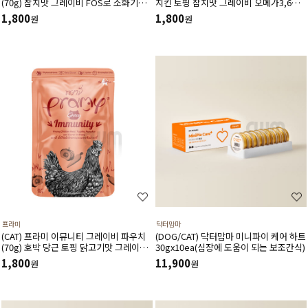
(70g) 참치맛 그레이비 FOS로 소화기관
치킨 토핑 참치맛 그레이비 오메가3,6와
균형, L-트리토판으로 호르몬 균형에 도음
코코넛오일로 피모 윤기 및 털빠짐 감소
1,800
1,800
원
원
비오틴함유로 털빠짐 조절에 도움
프라미
닥터맘마
(CAT) 프라미 이뮤니티 그레이비 파우치
(DOG/CAT) 닥터맘마 미니파이 케어 하트
(70g) 호박 당근 토핑 닭고기맛 그레이비
30gx10ea(심장에 도움이 되는 보조간식)
당근과 호박의 베타카로틴 함유 L-라이신
1,800
11,900
원
원
함유로 항체,항균력 증가,바이러스 억제