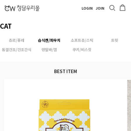
LOGIN
JOIN
CAT
츄르/퓨레
습식캔/파우치
소프트츄/스틱
트릿
동결건조/건조간식
덴탈바/껌
쿠키/비스킷
BEST ITEM