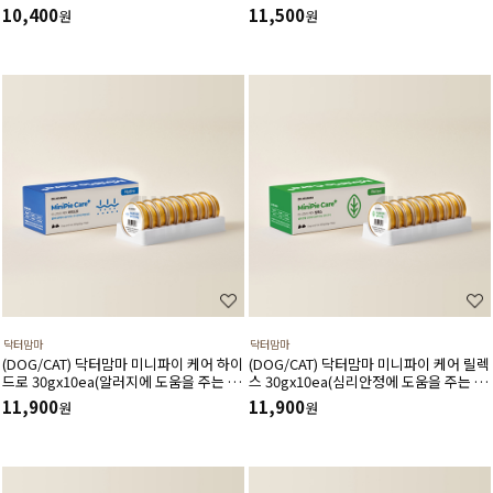
30gx10ea
10,400
11,500
원
원
닥터맘마
닥터맘마
(DOG/CAT) 닥터맘마 미니파이 케어 하이
(DOG/CAT) 닥터맘마 미니파이 케어 릴렉
드로 30gx10ea(알러지에 도움을 주는 보
스 30gx10ea(심리안정에 도움을 주는 보
조간식)가수분해연어,오메가3,콜라겐,피
조간식)분리불안관리,긴장완화에도움
11,900
11,900
원
원
부에도움