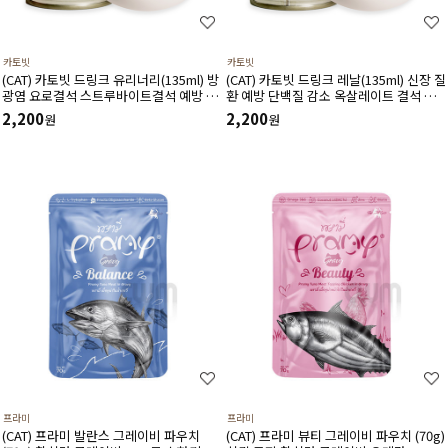
카토빗
카토빗
(CAT) 카토빗 드링크 유리너리(135ml) 방
(CAT) 카토빗 드링크 레날(135ml) 신장 질
광염 요로결석 스트루바이트결석 예방 할
환 예방 단백질 감소 옥살레이트 결석 예
인제외상품
방에 도움 할인제외상품
2,200
2,200
원
원
프라미
프라미
(CAT) 프라미 발란스 그레이비 파우치
(CAT) 프라미 뷰티 그레이비 파우치 (70g)