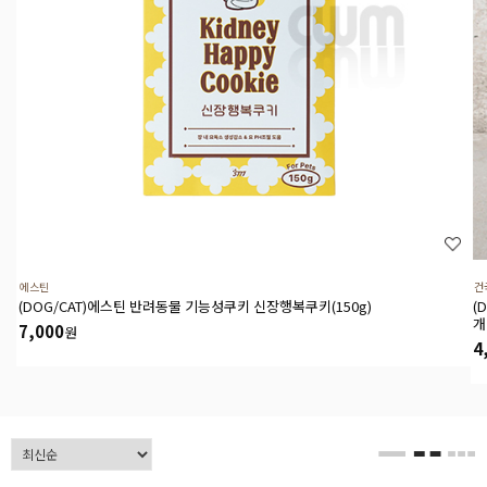
에스틴
건
(DOG/CAT)에스틴 반려동물 기능성쿠키 신장행복쿠키(150g)
(
개
7,000
원
4