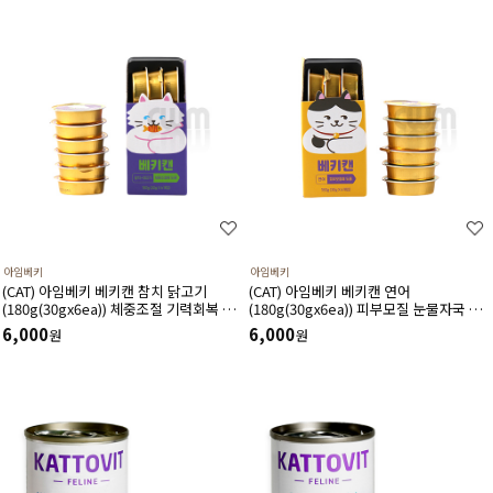
아임베키
아임베키
(CAT) 아임베키 베키캔 참치 닭고기
(CAT) 아임베키 베키캔 연어
(180g(30gx6ea)) 체중조절 기력회복 면
(180g(30gx6ea)) 피부모질 눈물자국 면
역력증진 심장보호에 도움 주는 고단백 저
역력 심장보호에 도움주는 고단백 습식캔
6,000
6,000
원
원
칼로리 습식캔