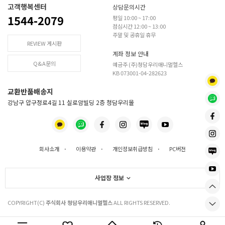
고객행복센터
상담문의시간
1544-2079
평일 10:00 ~ 17:00
점심시간 12:00 ~ 13:00
주말 및 공휴일 휴무
REVIEW 게시판
계좌 정보 안내
Q&A문의
예금주 (주)청담우리애니멀헬스
KB 073001-04-282623
교환반품배송지
강남구 압구정로4길 11 실로암빌딩 2층 청담우리몰
회사소개
·
이용약관
·
개인정보취급방침
·
PC버전
사업장 정보
COPYRIGHT(C)
주식회사 청담우리애니멀헬스
ALL RIGHTS RESERVED.