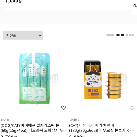
7,000
원
4
마이베프
아임베키
(DOG/CAT) 마이베프 별자리스틱 눈
(CAT) 아임베키 베키캔 연어
(60g(15gx4ea)) 피로회복 노화방지 두뇌
(180g(30gx6ea)) 피부모질 눈물자국 면
활동 혈압안정 항산화에 도움
역력 심장보호에 도움주는 고단백 습식캔