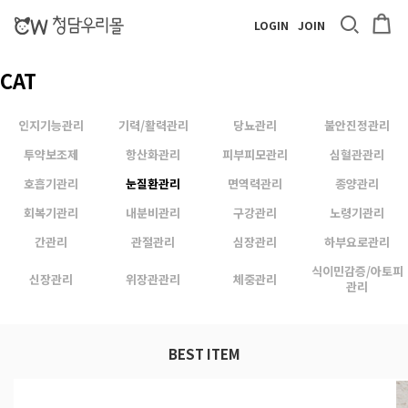
LOGIN
JOIN
CAT
인지기능관리
기력/활력관리
당뇨관리
불안진정관리
투약보조제
항산화관리
피부피모관리
심혈관관리
호흡기관리
눈질환관리
면역력관리
종양관리
회복기관리
내분비관리
구강관리
노령기관리
간관리
관절관리
심장관리
하부요로관리
식이민감증/아토피
신장관리
위장관관리
체중관리
관리
BEST ITEM