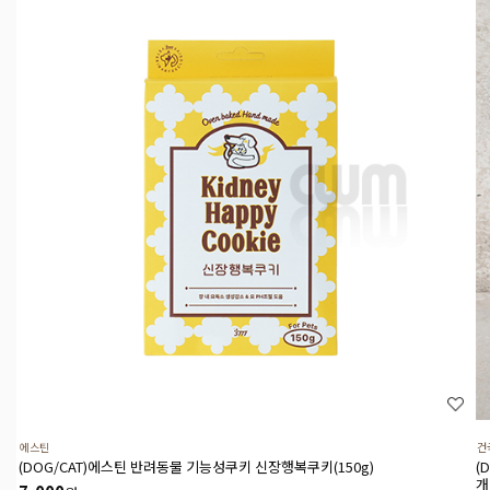
에스틴
건
(DOG/CAT)에스틴 반려동물 기능성쿠키 신장행복쿠키(150g)
(
개