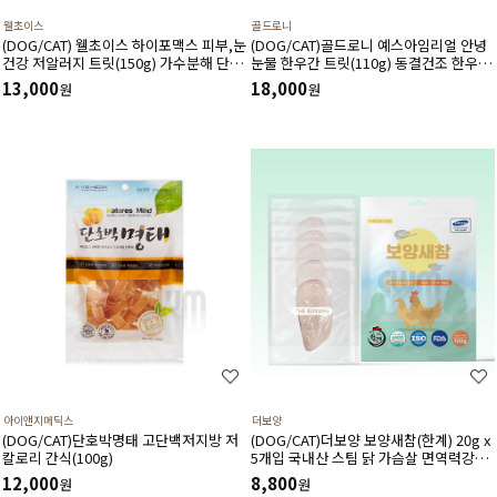
웰초이스
골드로니
(DOG/CAT) 웰초이스 하이포맥스 피부,눈
(DOG/CAT)골드로니 예스아임리얼 안녕
건강 저알러지 트릿(150g) 가수분해 단일
눈물 한우간 트릿(110g) 동결건조 한우간
단백질, 식이알러지 감소에 도움
눈건강 간기능
13,000
18,000
원
원
아이앤지메딕스
더보양
(DOG/CAT)단호박명태 고단백저지방 저
(DOG/CAT)더보양 보양새참(한계) 20g x
칼로리 간식(100g)
5개입 국내산 스팀 닭 가슴살 면역력강화
눈건강 피부피모건강
12,000
8,800
원
원