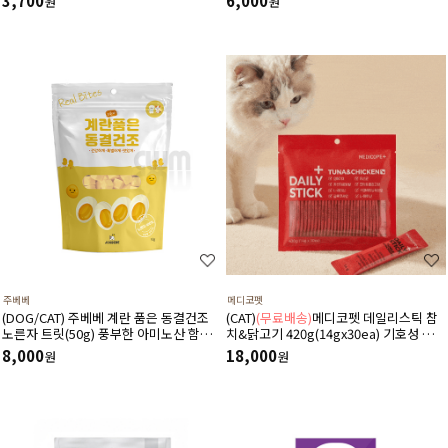
3,700
6,000
원
원
주베베
메디코펫
(DOG/CAT) 주베베 계란 품은 동결건조
(CAT)
(무료배송)
메디코펫 데일리스틱 참
노른자 트릿(50g) 풍부한 아미노산 함유
치&닭고기 420g(14gx30ea) 기호성 좋은
와 뼈건강 눈건강 모질 피부개선에 도움
저나트륨 하루 종합 영양제 츄르
8,000
18,000
원
원
주는 간식