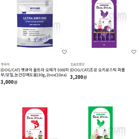
벳큐어
조공조앤강
(DOG/CAT) 벳큐어 울트라 오메가 500(피
(DOG/CAT)조공 오키로스틱 퍼플
부/모질,눈건강에도움)30g,1box(10ea)
3,200
원
3,000
원