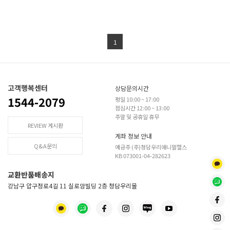
1
고객행복센터
상담문의시간
1544-2079
평일 10:00 ~ 17:00
점심시간 12:00 ~ 13:00
주말 및 공휴일 휴무
REVIEW 게시판
계좌 정보 안내
Q&A문의
예금주 (주)청담우리애니멀헬스
KB 073001-04-282623
교환반품배송지
강남구 압구정로4길 11 실로암빌딩 2층 청담우리몰