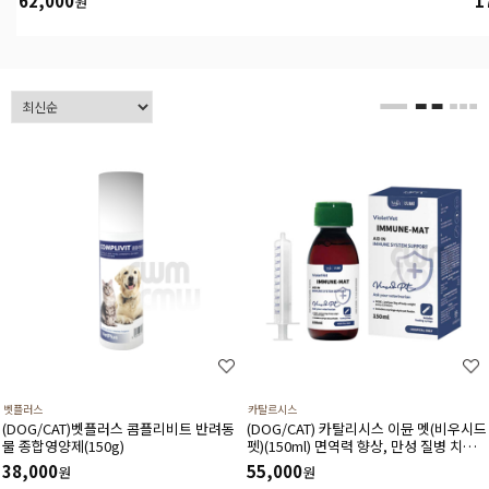
62,000
1
원
벳플러스
카탈르시스
(DOG/CAT)벳플러스 콤플리비트 반려동
(DOG/CAT) 카탈리시스 이뮨 멧(비우시드
물 종합영양제(150g)
펫)(150ml) 면역력 향상, 만성 질병 치료,
간 건강, 수술 후 회복 촉진, 산화스트레스
38,000
55,000
원
원
해소에 도움