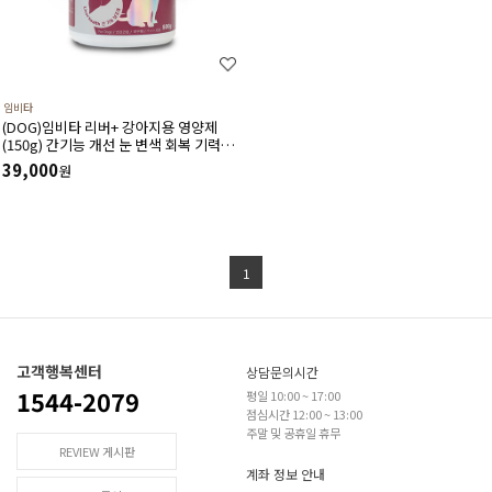
임비타
(DOG)임비타 리버+ 강아지용 영양제
(150g) 간기능 개선 눈 변색 회복 기력회
복 전 연령 급여가능 시니어독 회복이 필
39,000
원
요한 강아지
1
고객행복센터
상담문의시간
1544-2079
평일 10:00 ~ 17:00
점심시간 12:00 ~ 13:00
주말 및 공휴일 휴무
REVIEW 게시판
계좌 정보 안내