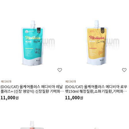
메디비아
메디비아
(DOG/CAT) 올케어플러스 메디비아 레날
(DOG/CAT) 올케어플러스 메디비아 로우
플러스+ (신장 영양식) 신장질환 기력회복
팻150ml 췌장질환,소화기질환,기력회복
균형영양식 150ml
균형영양식
11,000
11,000
원
원