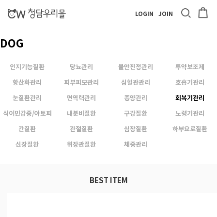
LOGIN
JOIN
DOG
인지기능질환
당뇨관리
불안진정관리
투약보조제
항산화관리
피부피모관리
심혈관관리
호흡기관리
눈질환관리
면역력관리
종양관리
회복기관리
식이민감증/아토피
내분비질환
구강질환
노령기관리
간질환
관절질환
심장질환
하부요로질환
신장질환
위장관질환
체중관리
BEST ITEM