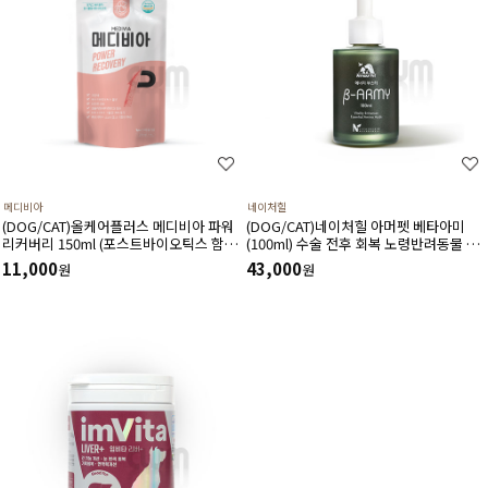
메디비아
네이처힐
(DOG/CAT)올케어플러스 메디비아 파워
(DOG/CAT)네이처힐 아머펫 베타아미
리커버리 150ml (포스트바이오틱스 함유)
(100ml) 수술 전후 회복 노령반려동물 베
노령견식욕증진,영양보충식,기력회복
타글루칸 아미노산 에너지부스터
11,000
43,000
원
원