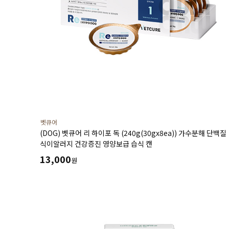
벳큐어
(DOG) 벳큐어 리 하이포 독 (240g(30gx8ea)) 가수분해 단백질
식이알러지 건강증진 영양보급 습식 캔
13,000
원