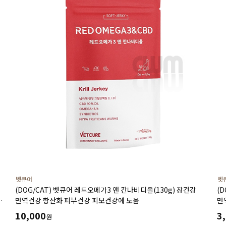
벳큐어
벳
(DOG/CAT) 벳큐어 레드오메가3 앤 칸나비디올(130g) 장건강
(
면역건강 항산화 피부건강 피모건강에 도움
면역
10,000
3
원