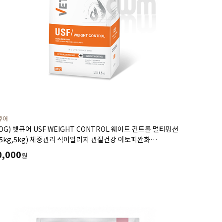
큐어
DOG) 벳큐어 USF WEIGHT CONTROL 웨이트 컨트롤 멀티펑션
1.5kg,5kg) 체중관리 식이알러지 관절건강 아토피완화
장관질환에 도움
0,000
원