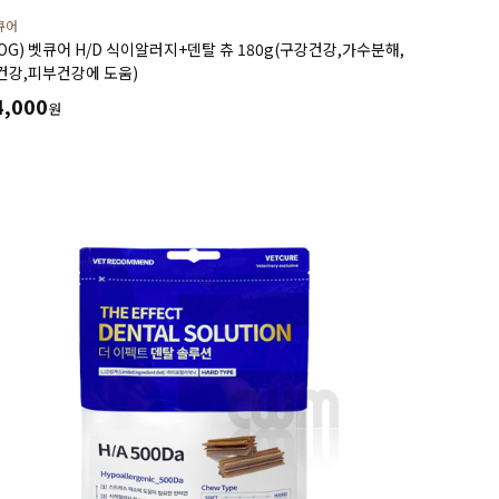
큐어
DOG) 벳큐어 H/D 식이알러지+덴탈 츄 180g(구강건강,가수분해,
건강,피부건강에 도움)
4,000
원