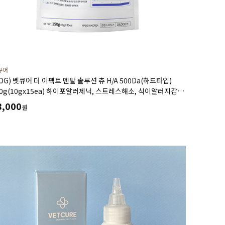
큐어
OG) 벳큐어 더 이펙트 덴탈 솔루션 츄 H/A 500Da(하드타입)
50g(10gx15ea) 하이포알러제닉, 스트레스해소, 식이알러지감소,
석관리도움
8,000
원