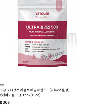
큐어
DOG/CAT) 벳큐어 울트라 콜라겐 500(피부/모질,장,
케어도움)30g,1box(10ea)
,000
원