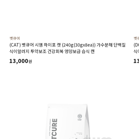
벳큐어
벳
(CAT) 벳큐어 시엠 하이포 캣 (240g(30gx8ea)) 가수분해 단백질
(D
식이알러지 투약보조 건강회복 영양보급 습식 캔
식
13,000
1
원