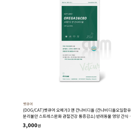
벳큐어
(DOG/CAT)벳큐어 오메가3 앤 칸나비디올 (칸나비디올오일함유
분리불안 스트레스완화 관절건강 통증감소) 반려동물 영양 간식
30g
3,000
원