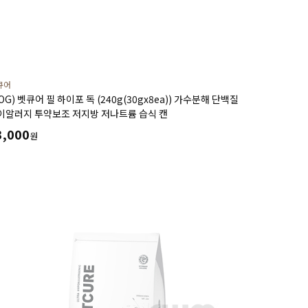
큐어
OG) 벳큐어 필 하이포 독 (240g(30gx8ea)) 가수분해 단백질
이알러지 투약보조 저지방 저나트륨 습식 캔
3,000
원