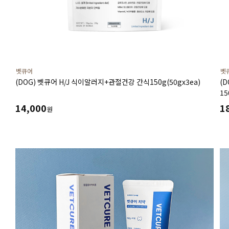
벳큐어
벳
(DOG) 벳큐어 H/J 식이알러지+관절건강 간식150g(50gx3ea)
(D
1
치
14,000
1
원