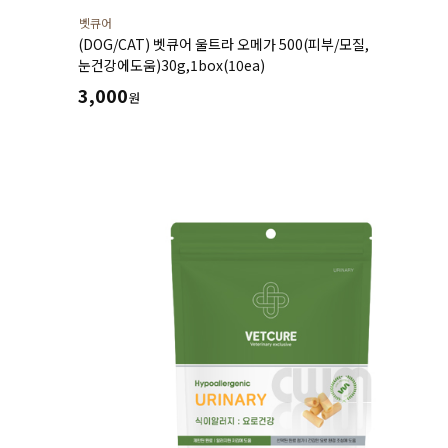
벳큐어
(DOG/CAT) 벳큐어 울트라 오메가 500(피부/모질,
눈건강에도움)30g,1box(10ea)
3,000
원