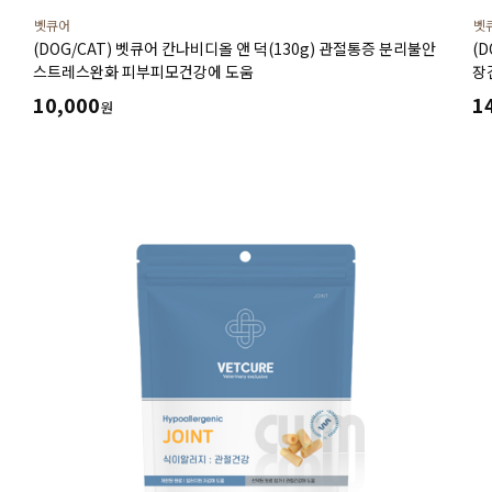
벳큐어
벳
(DOG/CAT) 벳큐어 칸나비디올 앤 덕(130g) 관절통증 분리불안
(
스트레스완화 피부피모건강에 도움
장
10,000
1
원