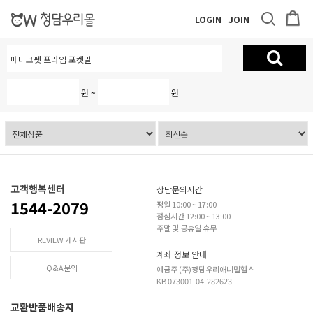
LOGIN
JOIN
원 ~
원
고객행복센터
상담문의시간
1544-2079
평일 10:00 ~ 17:00
점심시간 12:00 ~ 13:00
주말 및 공휴일 휴무
REVIEW 게시판
계좌 정보 안내
Q&A문의
예금주 (주)청담우리애니멀헬스
KB 073001-04-282623
교환반품배송지