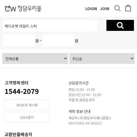
LOGIN
JOIN
원 ~
원
고객행복센터
상담문의시간
1544-2079
평일 10:00 ~ 17:00
점심시간 12:00 ~ 13:00
주말 및 공휴일 휴무
REVIEW 게시판
계좌 정보 안내
Q&A문의
예금주 (주)청담우리애니멀헬스
KB 073001-04-282623
교환반품배송지